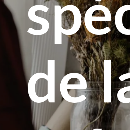
spéc
de
l