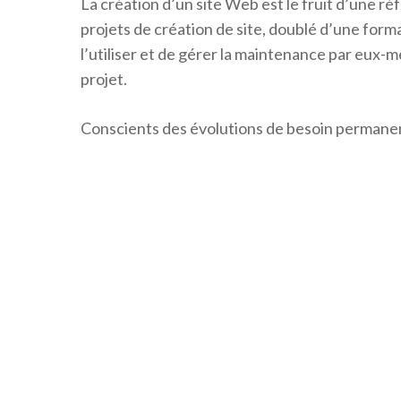
La création d’un site Web est le fruit d’une réf
projets de création de site, doublé d’une form
l’utiliser et de gérer la maintenance par eux
projet.
Conscients des évolutions de besoin permanen
vos projets se matérialisent facilement dans
Présents à
Nantes
et Paris,
FormationWP
s’o
Nous travaillons au quotidien sur des problémati
votre site web.
Intranet, création d’un CRM ou d’un ERP, les 
service de vos objectifs.
Refonte et reprise d’un projet Word