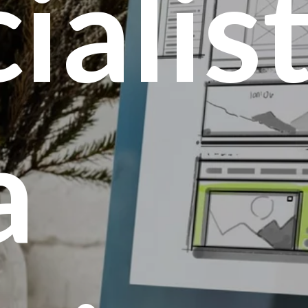
ialis
a