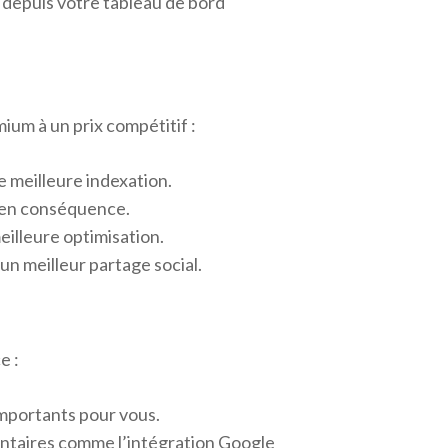
depuis votre tableau de bord
ium à un prix compétitif :
meilleure indexation.
e en conséquence.
eilleure optimisation.
un meilleur partage social.
e :
mportants pour vous.
entaires comme l’intégration Google