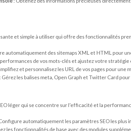
nsole
: Obtenez des informations précieuses directement 
nte et simple à utiliser qui offre des fonctionnalités prem
re automatiquement des sitemaps XML et HTML pour une 
s performances de vos mots-clés et ajustez votre stratégi
Simplifiez et personnalisez les URL de vos pages pour une m
: Gérez les balises meta, Open Graph et Twitter Card pour 
 léger qui se concentre sur l’efficacité et la performanc
 Configure automatiquement les paramètres SEO les plus i
ez les fonctionnalités de base avec des modules supplém