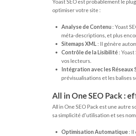
Yoast SEO est probablement le plugi
optimiser votre site :
Analyse de Contenu
: Yoast SEO
méta-descriptions, et plus enco
Sitemaps XML
: Il génère auto
Contrôle de la Lisibilité
: Yoast
vos lecteurs.
Intégration avec les Réseaux 
prévisualisations et les balises s
All in One SEO Pack : ef
All in One SEO Pack est une autre s
sa simplicité d’utilisation et ses no
Optimisation Automatique
: I