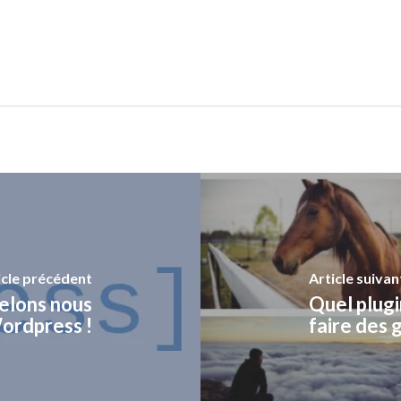
icle précédent
Article suivan
pelons nous
Quel plugi
Wordpress !
faire des 