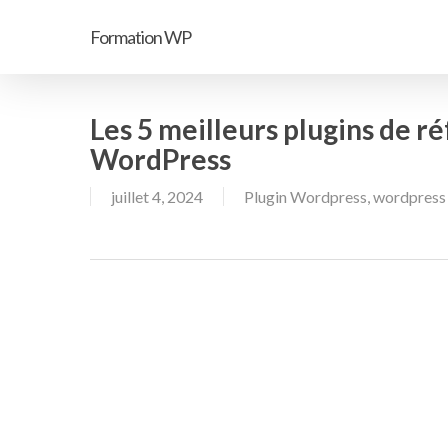
Passer
Formation WP
au
contenu
principal
Les 5 meilleurs plugins de 
WordPress
juillet 4, 2024
Plugin Wordpress
,
wordpress