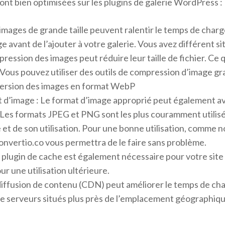
nt bien optimisées sur les plugins de galerie WordPress :
es images de grande taille peuvent ralentir le temps de ch
ge avant de l’ajouter à votre galerie. Vous avez différent sit
ession des images peut réduire leur taille de fichier. Ce 
ous pouvez utiliser des outils de compression d’image gra
version des images en format WebP
 d’image : Le format d’image approprié peut également av
es formats JPEG et PNG sont les plus couramment utilisés 
t de son utilisation. Pour une bonne utilisation, comme nous
onvertio.co vous permettra de le faire sans problème.
Un plugin de cache est également nécessaire pour votre site 
ur une utilisation ultérieure.
 diffusion de contenu (CDN) peut améliorer le temps de c
de serveurs situés plus près de l’emplacement géographique 