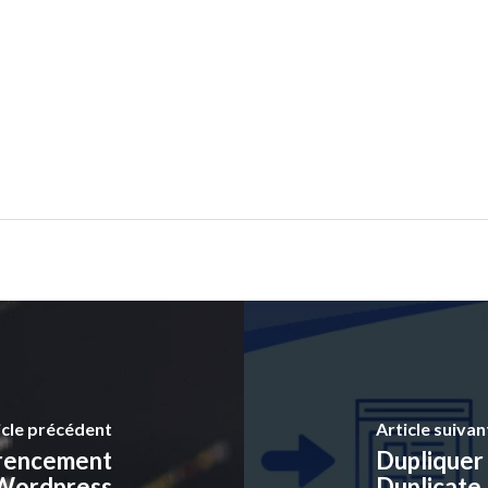
icle précédent
Article suivan
férencement
Dupliquer
 Wordpress
Duplicate