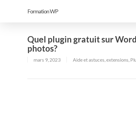
Passer
Formation WP
au
contenu
principal
Quel plugin gratuit sur Word
photos?
mars 9, 2023
Aide et astuces
,
extensions
,
Pl