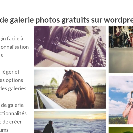
s de galerie photos gratuits sur wordp
gin facile à
sonnalisation
es
 léger et
es options
des galeries
 de galerie
nctionnalités
é de créer
bums