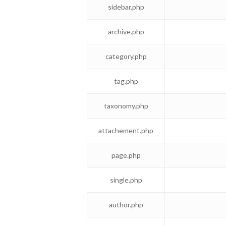
sidebar.php
archive.php
category.php
tag.php
taxonomy.php
attachement.php
page.php
single.php
author.php