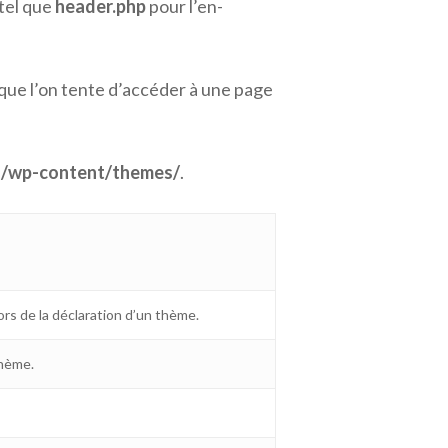
 tel que
header.php
pour l’en-
que l’on tente d’accéder à une page
r
/wp-content/themes/
.
lors de la déclaration d’un thème.
thème.