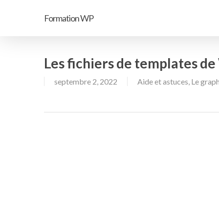
Passer
Formation WP
au
contenu
principal
Les fichiers de templates d
septembre 2, 2022
Aide et astuces
,
Le grap