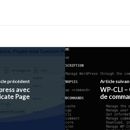
icle précédent
Article suivan
press avec
WP-CLI – 
icate Page
de comma