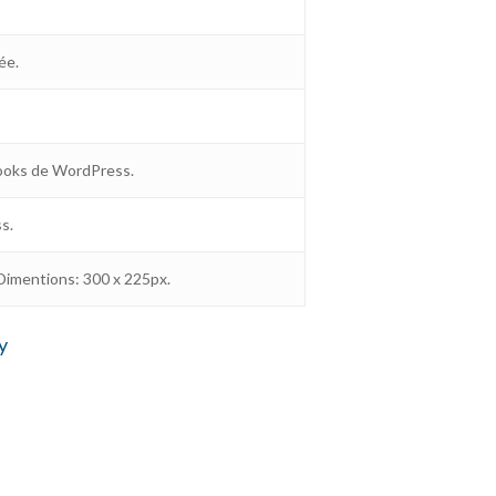
ée.
 hooks de WordPress.
s.
 Dimentions: 300 x 225px.
y