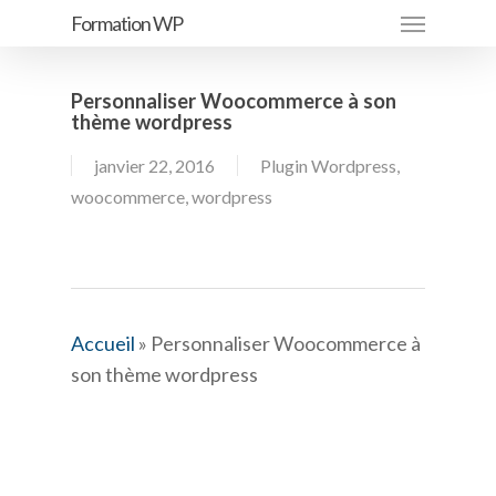
Menu
Passer
Formation WP
au
contenu
Personnaliser Woocommerce à son
principal
thème wordpress
janvier 22, 2016
Plugin Wordpress
,
woocommerce
,
wordpress
Accueil
»
Personnaliser Woocommerce à
son thème wordpress