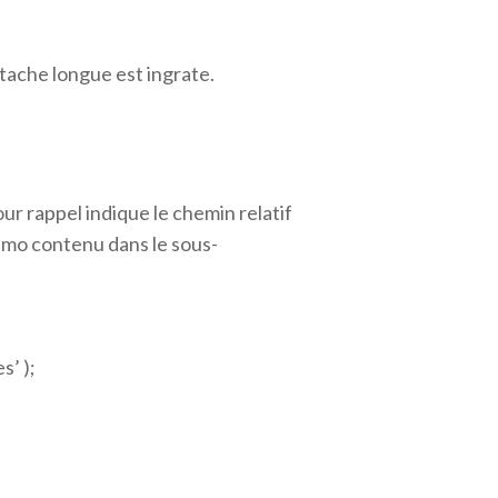
tache longue est ingrate.
ur rappel indique le chemin relatif
 .mo contenu dans le sous-
s’ );