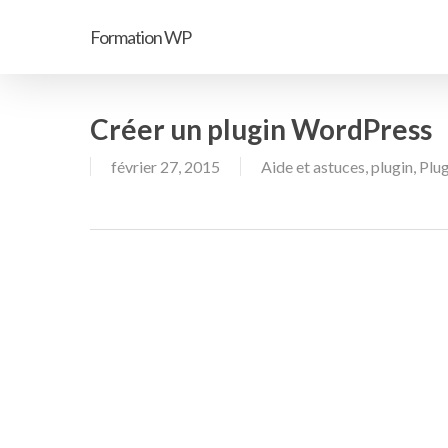
Passer
Formation WP
au
contenu
principal
Créer un plugin WordPress
février 27, 2015
Aide et astuces
,
plugin
,
Plu