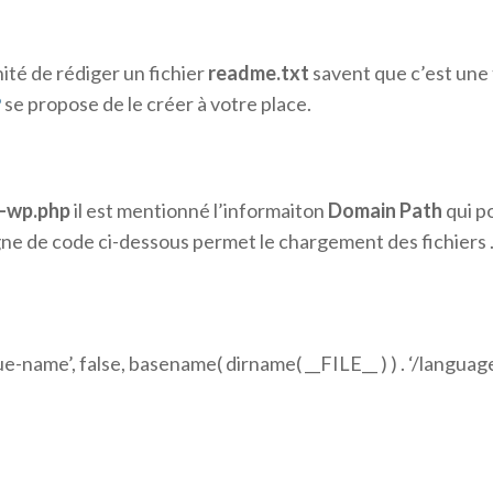
ité de rédiger un fichier
readme.txt
savent que c’est une 
P
se propose de le créer à votre place.
-wp.php
il est mentionné l’informaiton
Domain Path
qui po
ligne de code ci-dessous permet le chargement des fichiers
name’, false, basename( dirname( __FILE__ ) ) . ‘/language