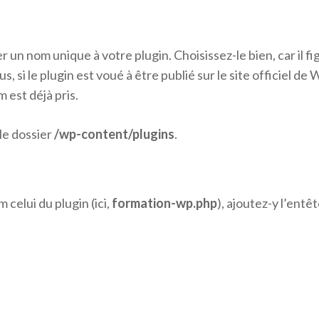
 un nom unique à votre plugin. Choisissez-le bien, car il fi
, si le plugin est voué à être publié sur le site officiel de
m est déjà pris.
 le dossier
/wp-content/plugins
.
celui du plugin (ici,
formation-wp.php
), ajoutez-y l’entê