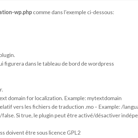
ation-wp.php
comme dans l’exemple ci-dessous:
plugin.
ui figurera dans le tableau de bord de wordpress
r.
text domain for localization. Example: mytextdomain
latif vers les fichiers de traduction .mo – Example: /lang
/false. Si true, le plugin peut être activé/désactiver ind
ess doivent être sous licence GPL2