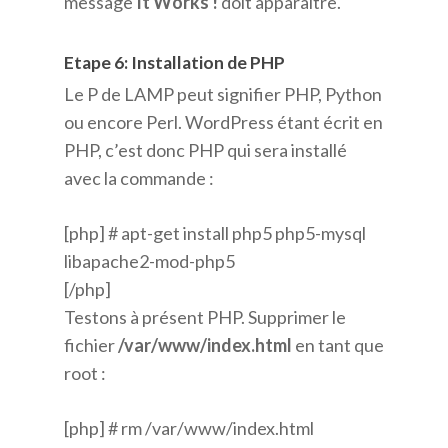
message
It Works !
doit apparaitre.
Etape 6: Installation de PHP
Le P de LAMP peut signifier PHP, Python
ou encore Perl. WordPress étant écrit en
PHP, c’est donc PHP qui sera installé
avec la commande :
[php] # apt-get install php5 php5-mysql
libapache2-mod-php5
[/php]
Testons à présent PHP. Supprimer le
fichier
/var/www/index.html
en tant que
root :
[php] # rm /var/www/index.html