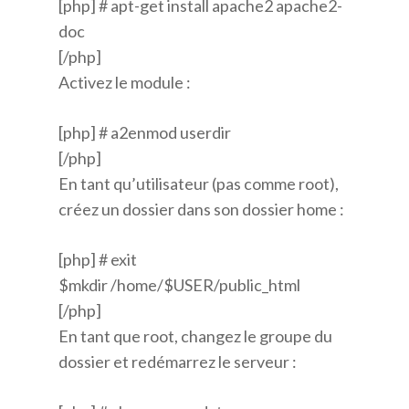
[php] # apt-get install apache2 apache2-
doc
[/php]
Activez le module :
[php] # a2enmod userdir
[/php]
En tant qu’utilisateur (pas comme root),
créez un dossier dans son dossier home :
[php] # exit
$mkdir /home/$USER/public_html
[/php]
En tant que root, changez le groupe du
dossier et redémarrez le serveur :