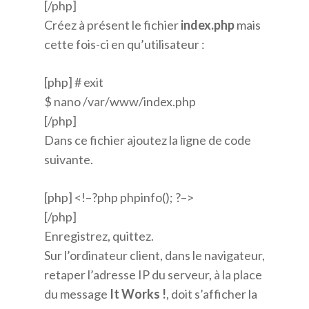
[/php]
Créez à présent le fichier
index.php
mais
cette fois-ci en qu’utilisateur :
[php] # exit
$ nano /var/www/index.php
[/php]
Dans ce fichier ajoutez la ligne de code
suivante.
[php] <!–?php phpinfo(); ?–>
[/php]
Enregistrez, quittez.
Sur l’ordinateur client, dans le navigateur,
retaper l’adresse IP du serveur, à la place
du message
It Works !
, doit s’afficher la