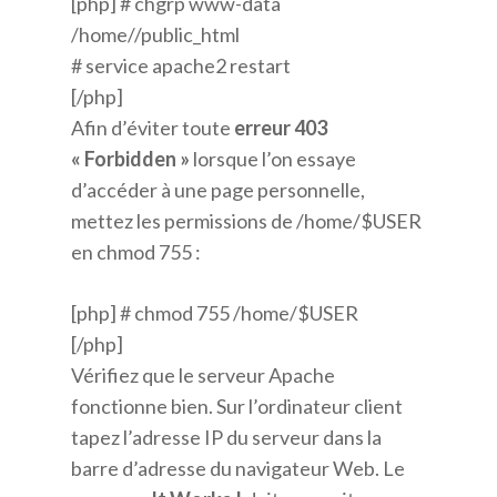
[php] # chgrp www-data
/home//public_html
# service apache2 restart
[/php]
Afin d’éviter toute
erreur 403
« Forbidden »
lorsque l’on essaye
d’accéder à une page personnelle,
mettez les permissions de /home/$USER
en chmod 755 :
[php] # chmod 755 /home/$USER
[/php]
Vérifiez que le serveur Apache
fonctionne bien. Sur l’ordinateur client
tapez l’adresse IP du serveur dans la
barre d’adresse du navigateur Web. Le