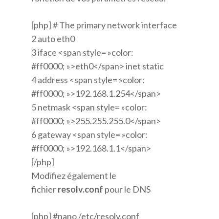
[php] # The primary network interface
2 auto eth0
3 iface <span style= »color:
#ff0000; »>eth0</span> inet static
4 address <span style= »color:
#ff0000; »>192.168.1.254</span>
5 netmask <span style= »color:
#ff0000; »>255.255.255.0</span>
6 gateway <span style= »color:
#ff0000; »>192.168.1.1</span>
[/php]
Modifiez également le
fichier
resolv.conf
pour le DNS
[php] #nano /etc/resolv.conf