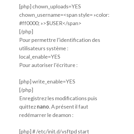
[php] chown_uploads=YES
chown_username=<span style= »color:
#ff0000; »>$USER</span>
[/php]
Pour permettre l’identification des
utilisateurs système :
local_enable=YES
Pour autoriser l’écriture :
[php] write_enable=YES
[/php]
Enregistrez les modifications puis
quittez
nano
. A présent il faut
redémarrer le deamon :
[php] # /etc/init.d/vsftpd start