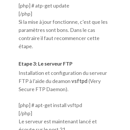
[php] # atp-get update
[/php]
Si la mise à jour fonctionne, c’est que les
paramètres sont bons. Dans le cas
contraire il faut recommencer cette
étape.
Etape 3: Le serveur FTP
Installation et configuration du serveur
FTP à l’aide du deamon
vsftpd
(Very
Secure FTP Daemon).
[php] # apt-get install vsftpd
[/php]
Le serveur est maintenant lancé et
écoute sur le port 21.