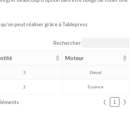
qu’on peut réaliser grâce à Tablepress
Rechercher:
ntité
Moteur
3
Diesel
2
Essence
 éléments
1
❮
❯