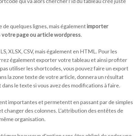
ortcode qui va alors chercher l’id du tableau créé juste
e de quelques lignes, mais également
importer
 votre page ou article wordpress
.
XLS, XLSX, CSV, mais également en HTML. Pour les
rez également exporter votre tableau et ainsi profiter
pas utiliser les shortcodes, vous pouvez faire un export
ns la zone texte de votre article, donnera un résultat
ans le texte si vous avez des modifications à faire.
ent importantes et permetentt en passant par de simples
 et changer des colonnes. L’attribution des entêtes de
a même organisation.
intégrer beaucoup d’option sans être obligé de coder une