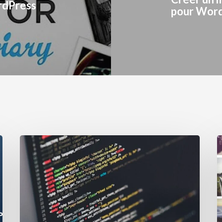
rdPress
pour Wor